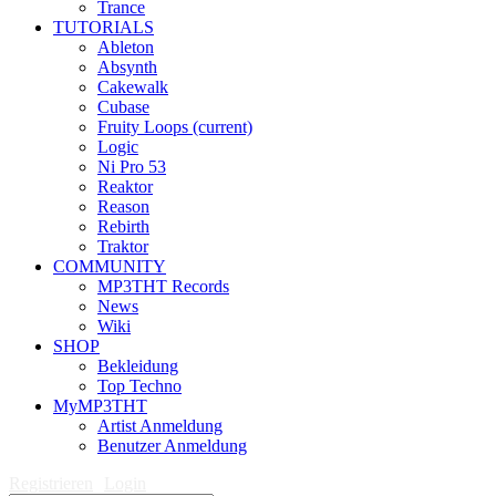
Trance
TUTORIALS
Ableton
Absynth
Cakewalk
Cubase
Fruity Loops
(current)
Logic
Ni Pro 53
Reaktor
Reason
Rebirth
Traktor
COMMUNITY
MP3THT Records
News
Wiki
SHOP
Bekleidung
Top Techno
MyMP3THT
Artist Anmeldung
Benutzer Anmeldung
Registrieren
Login