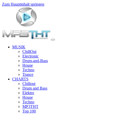
Zum Hauptinhalt springen
MUSIK
ChillOut
Electronic
Drum-and-Bass
House
Techno
Trance
CHARTS
Chillout
Drum and Bass
Elektro
House
Techno
MP3THT
Top 100