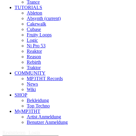
Trance
TUTORIALS
Ableton
Absynth
(current)
Cakewalk
Cubase
Fruity Loops
Logic
Ni Pro 53
Reaktor
Reason
Rebirth
Traktor
COMMUNITY
MP3THT Records
News
Wiki
SHOP
Bekleidung
Top Techno
MyMP3THT
Artist Anmeldung
Benutzer Anmeldung
Registrieren
Login