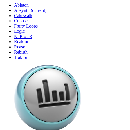
Ableton
Absynth
(current)
Cakewalk
Cubase
Fruity Loops
Logic
Ni Pro 53
Reaktor
Reason
Rebirth
Traktor