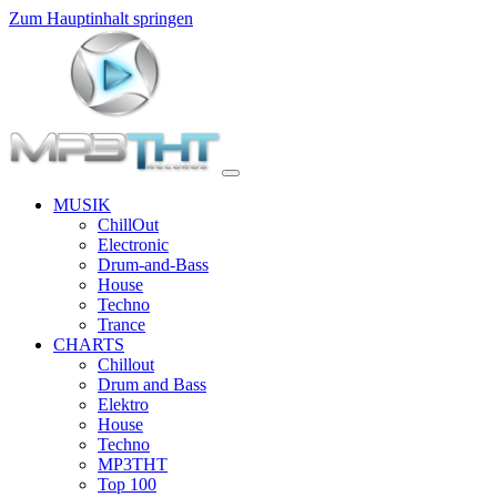
Zum Hauptinhalt springen
MUSIK
ChillOut
Electronic
Drum-and-Bass
House
Techno
Trance
CHARTS
Chillout
Drum and Bass
Elektro
House
Techno
MP3THT
Top 100