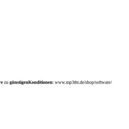
re
zu
günstigen
Konditionen
: www.mp3tht.de/shop/software/