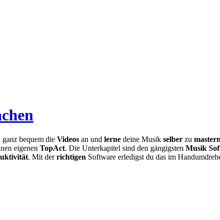
achen
h
ganz bequem die
Videos
an und
lerne
deine Musik
selber
zu
master
einen eigenen
TopAct
. Die Unterkapitel sind den gängigsten
Musik So
uktivität
. Mit der
richtigen
Software erledigst du das im Handumdreh