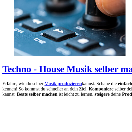
Techno - House Musik selber m
Erfahre, wie du selber
Musik
produzieren
kannst. Schaue die
einfac
kennen! So kommst du schneller an dein Ziel.
Komponiere
selber d
kannst.
Beats selber
machen
ist leicht zu lernen,
steigere
deine
Prod