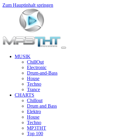
Zum Hauptinhalt springen
MUSIK
ChillOut
Electronic
Drum-and-Bass
House
Techno
Trance
CHARTS
Chillout
Drum and Bass
Elektro
House
Techno
MP3THT
Top 100