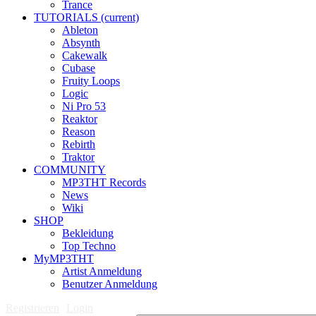
Trance
TUTORIALS
(current)
Ableton
Absynth
Cakewalk
Cubase
Fruity Loops
Logic
Ni Pro 53
Reaktor
Reason
Rebirth
Traktor
COMMUNITY
MP3THT Records
News
Wiki
SHOP
Bekleidung
Top Techno
MyMP3THT
Artist Anmeldung
Benutzer Anmeldung
Registrieren
Login