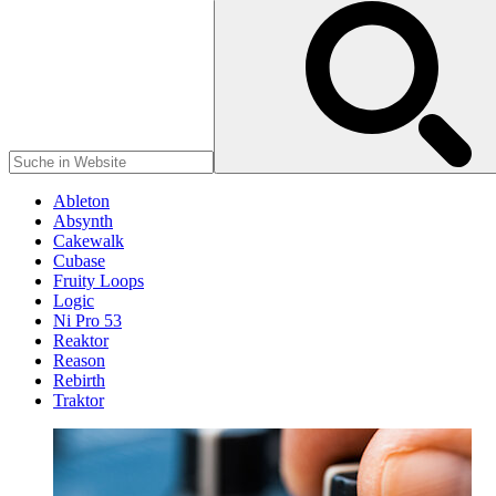
Ableton
Absynth
Cakewalk
Cubase
Fruity Loops
Logic
Ni Pro 53
Reaktor
Reason
Rebirth
Traktor