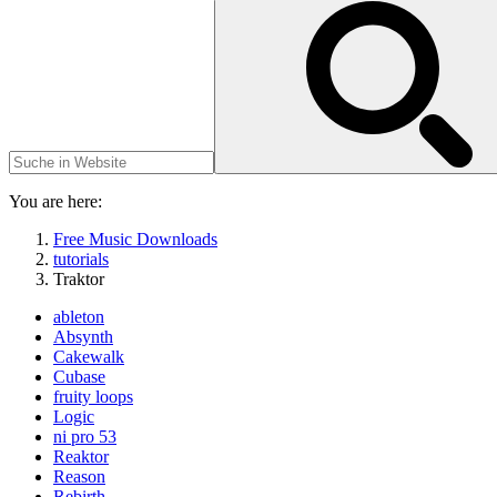
You are here:
Free Music Downloads
tutorials
Traktor
ableton
Absynth
Cakewalk
Cubase
fruity loops
Logic
ni pro 53
Reaktor
Reason
Rebirth