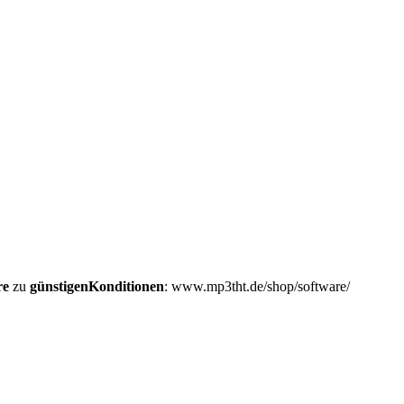
re
zu
günstigen
Konditionen
: www.mp3tht.de/shop/software/