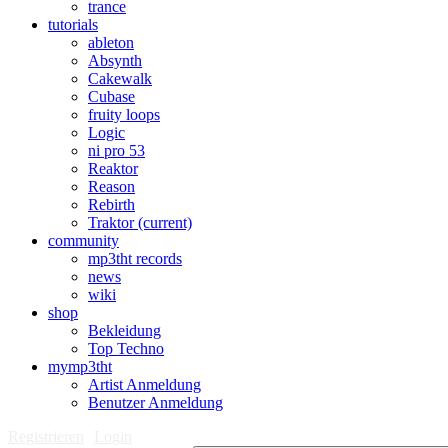
trance
tutorials
ableton
Absynth
Cakewalk
Cubase
fruity loops
Logic
ni pro 53
Reaktor
Reason
Rebirth
Traktor
(current)
community
mp3tht records
news
wiki
shop
Bekleidung
Top Techno
mymp3tht
Artist Anmeldung
Benutzer Anmeldung
Registrieren
Login