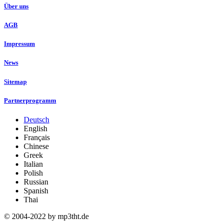
Über uns
AGB
Impressum
News
Sitemap
Partnerprogramm
Deutsch
English
Français
Chinese
Greek
Italian
Polish
Russian
Spanish
Thai
© 2004-2022 by mp3tht.de