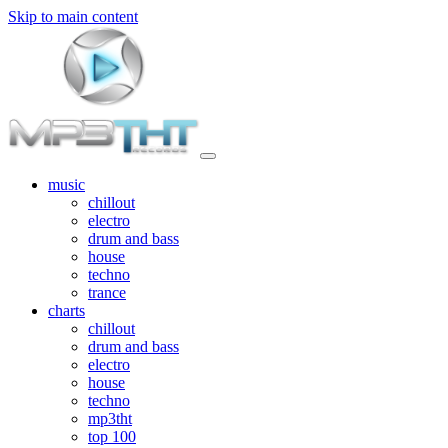
Skip to main content
music
chillout
electro
drum and bass
house
techno
trance
charts
chillout
drum and bass
electro
house
techno
mp3tht
top 100