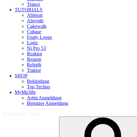
Trance
TUTORIALS
Ableton
Absynth
Cakewalk
Cubase
Fruity Loops
Logic
Ni Pro 53
Reaktor
Reason
Rebirth
Traktor
SHOP
Bekleidung
Top Techno
MyMp3tht
Artist Anmeldung
Benutzer Anmeldung
Registrieren
Login