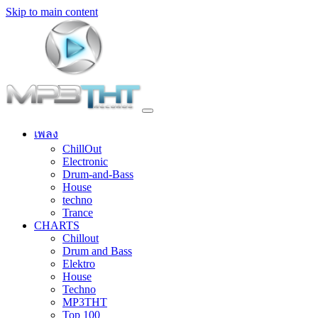
Skip to main content
เพลง
ChillOut
Electronic
Drum-and-Bass
House
techno
Trance
CHARTS
Chillout
Drum and Bass
Elektro
House
Techno
MP3THT
Top 100