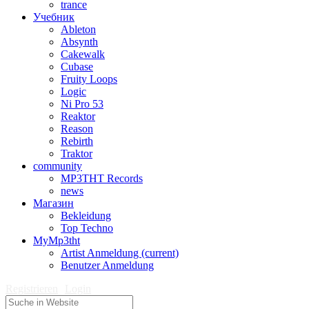
trance
Учебник
Ableton
Absynth
Cakewalk
Cubase
Fruity Loops
Logic
Ni Pro 53
Reaktor
Reason
Rebirth
Traktor
community
MP3THT Records
news
Магазин
Bekleidung
Top Techno
MyMp3tht
Artist Anmeldung
(current)
Benutzer Anmeldung
Registrieren
Login