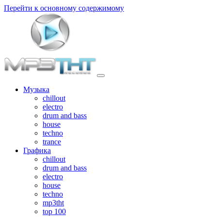
Перейти к основному содержимому
Музыка
chillout
electro
drum and bass
house
techno
trance
Графика
chillout
drum and bass
electro
house
techno
mp3tht
top 100