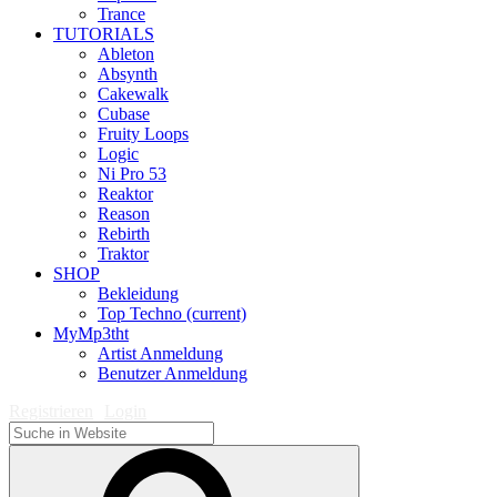
Trance
TUTORIALS
Ableton
Absynth
Cakewalk
Cubase
Fruity Loops
Logic
Ni Pro 53
Reaktor
Reason
Rebirth
Traktor
SHOP
Bekleidung
Top Techno
(current)
MyMp3tht
Artist Anmeldung
Benutzer Anmeldung
Registrieren
Login