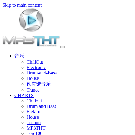
Skip to main content
音乐
ChillOut
Electronic
Drum-and-Bass
House
铁克诺音乐
Trance
CHARTS
Chillout
Drum and Bass
Elektro
House
Techno
MP3THT
Top 100